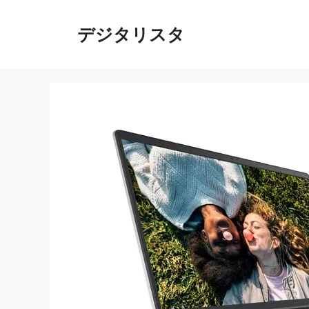
コ
ン
デジタリスタ
テ
ン
ツ
へ
ス
キ
ッ
プ