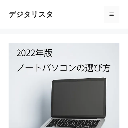
コ
ン
デジタリスタ
メ
テ
ン
ニ
ツ
へ
ス
ュ
キ
ッ
ー
プ