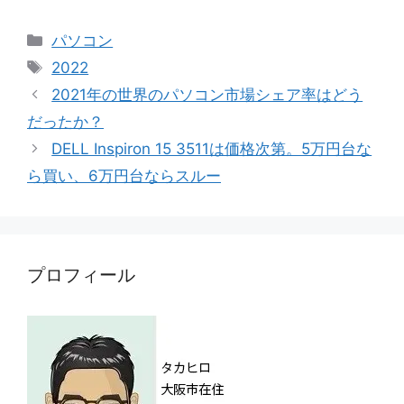
カ
パソコン
テ
タ
2022
ゴ
グ
2021年の世界のパソコン市場シェア率はどう
リ
だったか？
ー
DELL Inspiron 15 3511は価格次第。5万円台な
ら買い、6万円台ならスルー
プロフィール