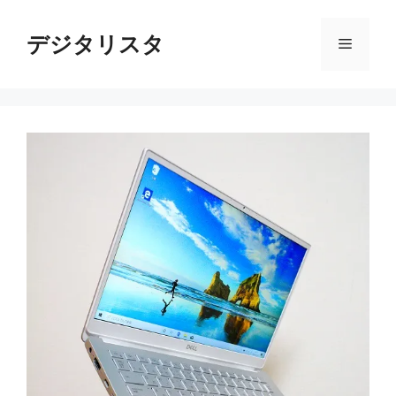
コ
ン
デジタリスタ
メ
テ
ン
ニ
ツ
へ
ス
ュ
キ
ッ
ー
プ