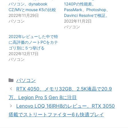
パソコン。dynabook
1240Pの性能差。
CZ/MVとmouse K5の比較
PassMark、Photoshop、
2022年11月29日
Davinci Resolveで検証。
パソコン
2022年11月2日
パソコン
2022年レビューした中で特
に高評価のノートPCをカテ
ゴリ別に５つ挙げる
2022年12月17日
パソコン
カ
パソコン
テ
RTX 4050、メモリ32GB、2.5K液晶で20.9
ゴ
万。Legion Pro 5 Gen 8に注目
リ
Lenovo LOQ 16IRH8のレビュー。RTX 3050
ー
搭載でストリートファイター6も快適プレイ