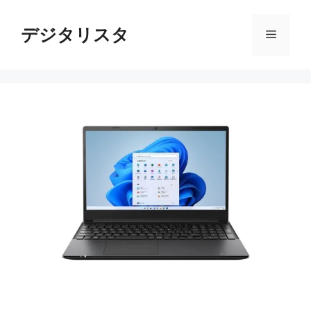
コ
ン
デジタリスタ
メ
テ
ン
ニ
ツ
へ
ス
ュ
キ
ッ
ー
プ