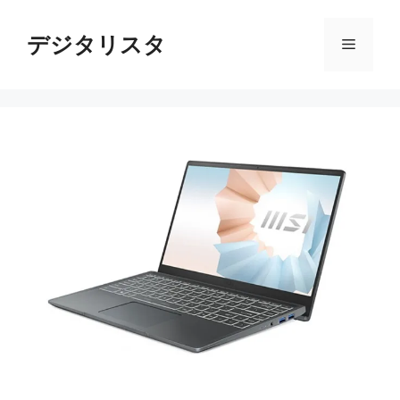
コ
ン
デジタリスタ
メ
テ
ン
ニ
ツ
へ
ス
ュ
キ
ッ
ー
プ