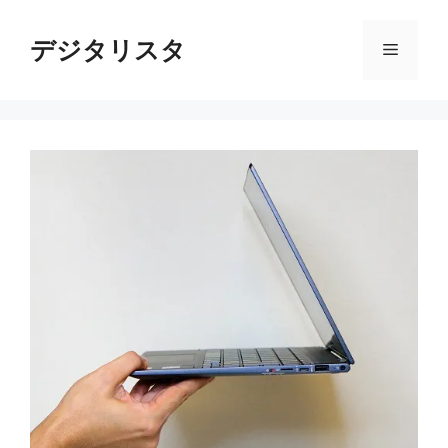
コ
ン
デジタリスタ
メ
テ
ン
ニ
ツ
へ
ス
ュ
キ
ッ
ー
プ