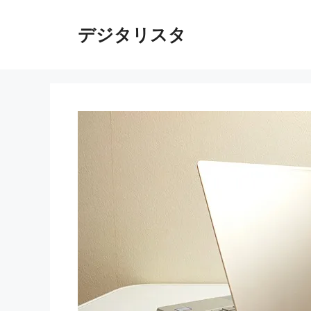
コ
ン
デジタリスタ
テ
ン
ツ
へ
ス
キ
ッ
プ