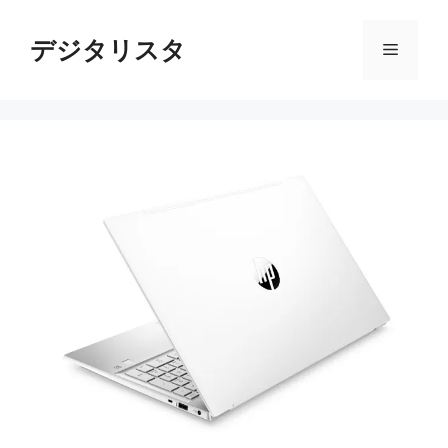
コ
ン
デジタリスタ
メ
テ
ン
ニ
ツ
へ
ス
ュ
キ
ッ
ー
プ