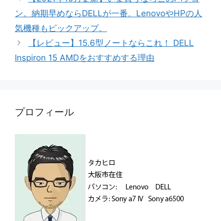
ゴ
ン。納期早めならDELLが一番。LenovoやHPの人
リ
気機種もピックアップ。
ー
【レビュー】15.6型ノートならこれ！ DELL
Inspiron 15 AMDをおすすめする理由
プロフィール