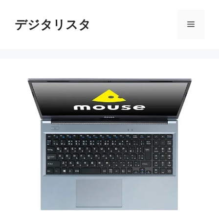
コ
ン
デジタリスタ
メ
テ
ン
ニ
ツ
へ
ス
ュ
キ
ッ
ー
プ