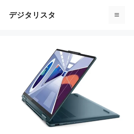
コ
ン
デジタリスタ
メ
テ
ン
ニ
ツ
へ
ス
ュ
キ
ッ
ー
プ