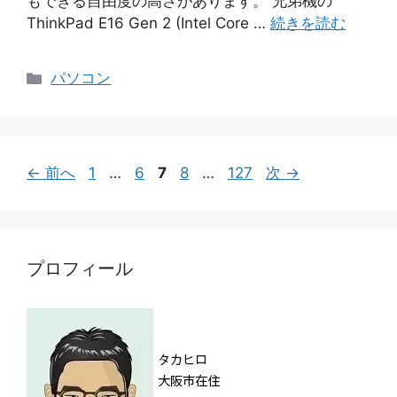
もできる自由度の高さがあります。 兄弟機の
ThinkPad E16 Gen 2 (Intel Core …
続きを読む
カ
パソコン
テ
ゴ
リ
ー
ペ
ペ
ペ
ペ
ペ
←
前へ
1
…
6
7
8
…
127
次
→
ー
ー
ー
ー
ー
ジ
ジ
ジ
ジ
ジ
プロフィール