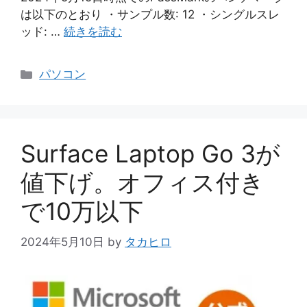
は以下のとおり ・サンプル数: 12 ・シングルスレ
ッド: …
続きを読む
カ
パソコン
テ
ゴ
リ
ー
Surface Laptop Go 3が
値下げ。オフィス付き
で10万以下
2024年5月10日
by
タカヒロ