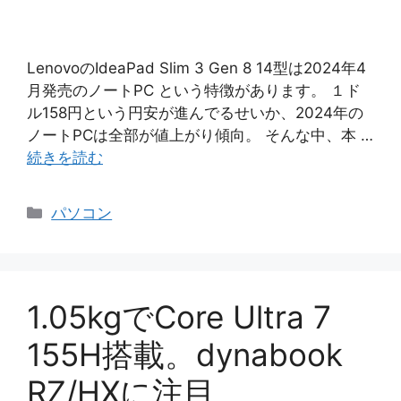
LenovoのIdeaPad Slim 3 Gen 8 14型は2024年4
月発売のノートPC という特徴があります。 １ド
ル158円という円安が進んでるせいか、2024年の
ノートPCは全部が値上がり傾向。 そんな中、本 …
続きを読む
カ
パソコン
テ
ゴ
リ
ー
1.05kgでCore Ultra 7
155H搭載。dynabook
RZ/HXに注目