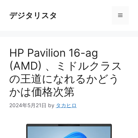
コ
ン
デジタリスタ
メ
テ
ン
ニ
ツ
へ
HP Pavilion 16-ag
ス
ュ
キ
(AMD) 、ミドルクラス
ッ
ー
プ
の王道になれるかどう
かは価格次第
2024年5月21日
by
タカヒロ