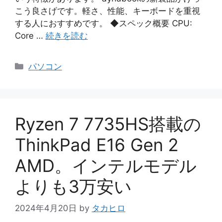
こう良さげです。軽さ、性能、キーボードを重視
する人におすすめです。 ◆スペック概要 CPU:
Core …
続きを読む
カ
パソコン
テ
ゴ
リ
ー
Ryzen 7 7735HS搭載の
ThinkPad E16 Gen 2
AMD。インテルモデル
よりも3万安い
2024年4月20日
by
タカヒロ