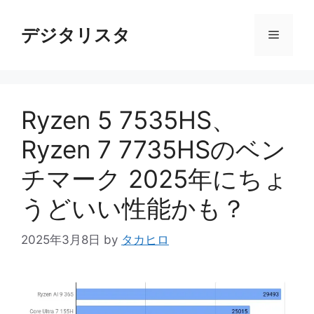
コ
ン
デジタリスタ
メ
テ
ン
ニ
ツ
へ
Ryzen 5 7535HS、
ス
ュ
キ
Ryzen 7 7735HSのベン
ッ
ー
プ
チマーク 2025年にちょ
うどいい性能かも？
2025年3月8日
by
タカヒロ