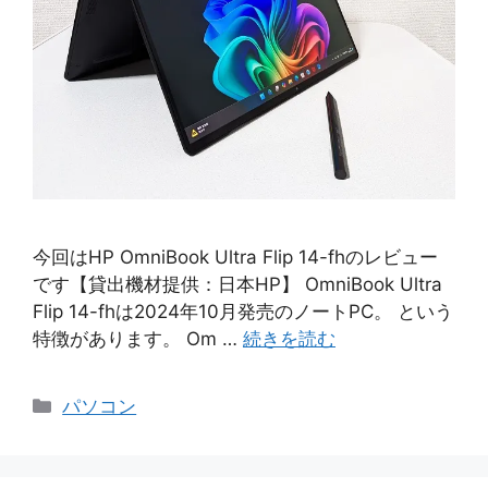
今回はHP OmniBook Ultra Flip 14-fhのレビュー
です【貸出機材提供：日本HP】 OmniBook Ultra
Flip 14-fhは2024年10月発売のノートPC。 という
特徴があります。 Om …
続きを読む
カ
パソコン
テ
ゴ
リ