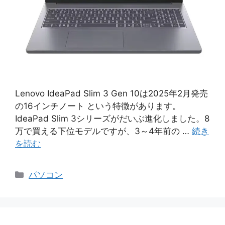
Lenovo IdeaPad Slim 3 Gen 10は2025年2月発売
の16インチノート という特徴があります。
IdeaPad Slim 3シリーズがだいぶ進化しました。8
万で買える下位モデルですが、3～4年前の …
続き
を読む
カ
パソコン
テ
ゴ
リ
ー