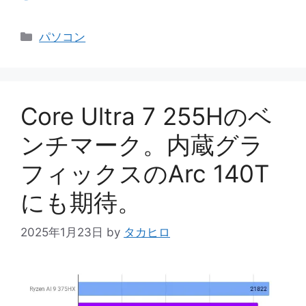
カ
パソコン
テ
ゴ
リ
ー
Core Ultra 7 255Hのベ
ンチマーク。内蔵グラ
フィックスのArc 140T
にも期待。
2025年1月23日
by
タカヒロ