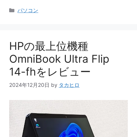
カ
パソコン
テ
ゴ
リ
ー
HPの最上位機種
OmniBook Ultra Flip
14-fhをレビュー
2024年12月20日
by
タカヒロ