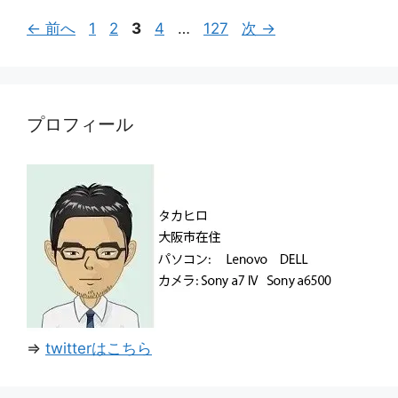
ー
ペ
ペ
ペ
ペ
ペ
←
前へ
1
2
3
4
…
127
次
→
ー
ー
ー
ー
ー
ジ
ジ
ジ
ジ
ジ
プロフィール
⇒
twitterはこちら