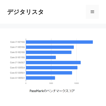
コ
ン
デジタリスタ
メ
テ
ン
ニ
ツ
へ
ス
ュ
キ
ッ
ー
プ