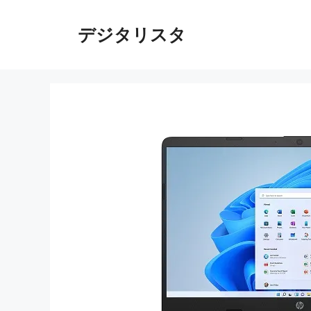
コ
ン
デジタリスタ
テ
ン
ツ
へ
ス
キ
ッ
プ