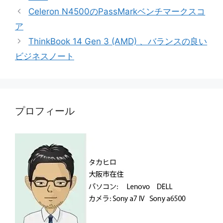
ゴ
グ
Celeron N4500のPassMarkベンチマークスコ
リ
ア
ー
ThinkBook 14 Gen 3 (AMD) 、バランスの良い
ビジネスノート
プロフィール