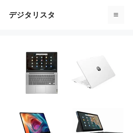
コ
ン
デジタリスタ
メ
テ
ン
ニ
ツ
へ
ス
ュ
キ
ッ
ー
プ