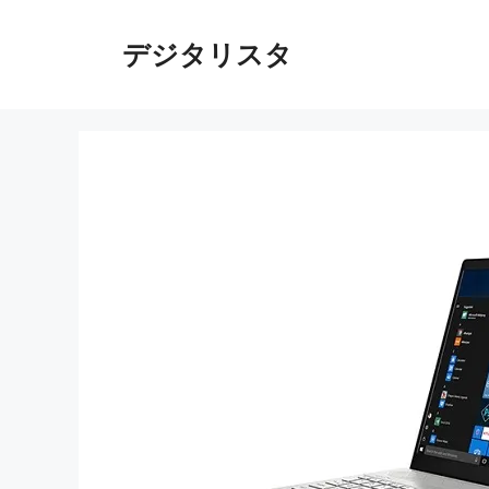
コ
ン
デジタリスタ
テ
ン
ツ
へ
ス
キ
ッ
プ