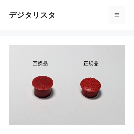
コ
ン
デジタリスタ
メ
テ
ン
ニ
ツ
へ
ス
ュ
キ
ッ
ー
プ