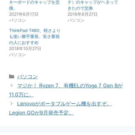
キーボードのキャップを交
チ）のキャップがヘタって
換。
きたので交換
2021年6月17日
2016年8月27日
パソコン
パソコン
ThinkPad T480、軽さより
も使い勝手重視、安さ重視
の人におすすめ
2018年10月27日
パソコン
カ
パソコン
テ
マジか！ Ryzen 7、有機ELのYoga 7 Gen 8が
ゴ
11.0万に。
リ
Lenovoがポータブルゲーム機を出すぞ。
ー
Legion GOが9月発売予定。