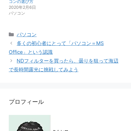
コンの選び方
2020年2月6日
パソコン
カ
パソコン
テ
多くの初心者にとって「パソコン＝MS
ゴ
Office」という認識
リ
NDフィルターを買ったら、曇りを狙って海辺
ー
で長時間露光に挑戦してみよう
プロフィール