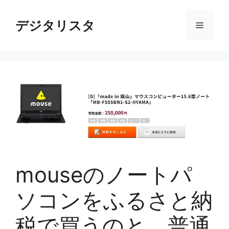
コ
ン
デジタリスタ
メ
テ
ン
ニ
ツ
へ
ス
ュ
キ
ッ
ー
プ
mouseのノートパ
ソコンをふるさと納
税で買うのと、普通