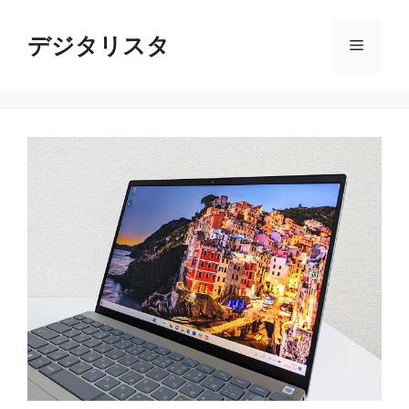
コ
ン
デジタリスタ
メ
テ
ン
ニ
ツ
へ
ス
ュ
キ
ッ
ー
プ